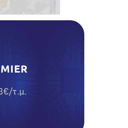
EMIER
3€/τ.μ.