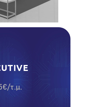
CUTIVE
5€/τ.μ.