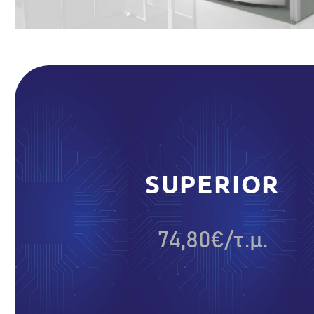
SUPERIOR
74,80€/τ.μ.