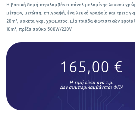
Η βασική δοµή περιλαµβάνει πάνελ µελαµίνης λευκού χρώ
µέτρων, µετώπη, επιγραφή, ένα λευκό γραφείο και τρεις γκ
20m², µοκέτα γκρι χρώµατος, µία τριάδα φωτιστικών spots l
10m², πρίζα σούκο 500W/220V
165,00 €
Η τιμή είναι ανά τ.μ.
Δεν συμπεριλαμβάνεται ΦΠΑ