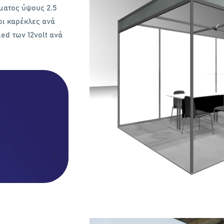
µατος ύψους 2.5
ρι καρέκλες ανά
ed των 12volt ανά